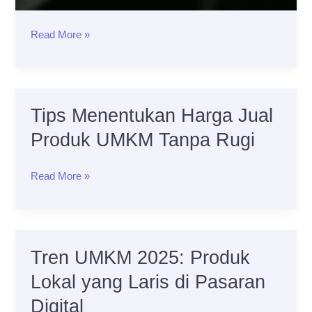
Read More »
Tips Menentukan Harga Jual
Tips
Menentukan
Produk UMKM Tanpa Rugi
Harga
Jual
Read More »
Produk
UMKM
Tanpa
Rugi
Tren UMKM 2025: Produk
Tren
UMKM
Lokal yang Laris di Pasaran
2025:
Digital
Produk