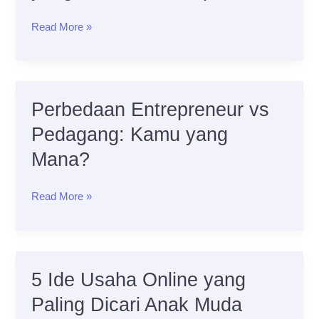
Ini
Read More »
Manfaat
yang
Bisa
Kamu
Perbedaan Entrepreneur vs
Perbedaan
Dapatkan
Entrepreneur
Pedagang: Kamu yang
vs
Mana?
Pedagang:
Kamu
Read More »
yang
Mana?
5 Ide Usaha Online yang
5
Ide
Paling Dicari Anak Muda
Usaha