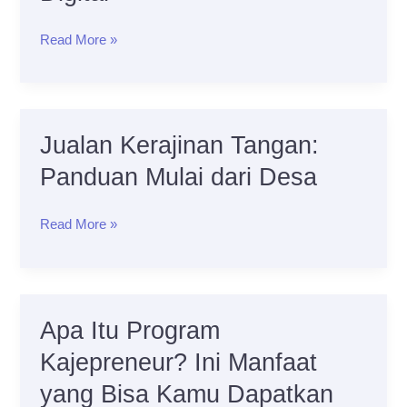
Lokal
Read More »
yang
Laris
di
Pasaran
Jualan Kerajinan Tangan:
Jualan
Digital
Kerajinan
Panduan Mulai dari Desa
Tangan:
Panduan
Read More »
Mulai
dari
Desa
Apa Itu Program
Apa
Itu
Kajepreneur? Ini Manfaat
Program
yang Bisa Kamu Dapatkan
Kajepreneur?