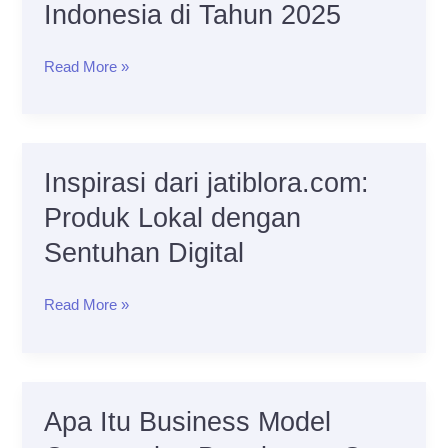
Indonesia di Tahun 2025
Online
yang
Read More »
Paling
Dicari
Anak
Muda
Inspirasi dari jatiblora.com:
Inspirasi
Indonesia
dari
di
Produk Lokal dengan
jatiblora.com:
Tahun
Sentuhan Digital
Produk
2025
Lokal
Read More »
dengan
Sentuhan
Digital
Apa Itu Business Model
Apa
Itu