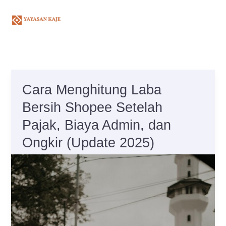
Skip
to
content
Cara Menghitung Laba
Cara
Menghitung
Bersih Shopee Setelah
Laba
Pajak, Biaya Admin, dan
Bersih
Ongkir (Update 2025)
Shopee
Setelah
Pajak,
Biaya
Admin,
dan
Ongkir