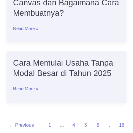
Canvas dan Bagaimana Cara
Business
Membuatnya?
Model
Canvas
Read More »
dan
Bagaimana
Cara
Membuatnya?
Cara Memulai Usaha Tanpa
Cara
Memulai
Modal Besar di Tahun 2025
Usaha
Tanpa
Read More »
Modal
Besar
di
Tahun
←
Previous
1
…
4
5
6
…
16
2025